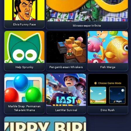
Elvis Funny Face
Minesweeper Infinite
Help Sprunky
Pengembaraan Whiskers
Fish Merge
Marble Snap: Permainan
Teka-teki Warna
LastWar Survival
Dino Rush