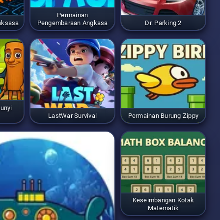
Permainan
aksasa
Pengembaraan Angkasa
Dr. Parking 2
unyi
LastWar Survival
Permainan Burung Zippy
Keseimbangan Kotak
Matematik