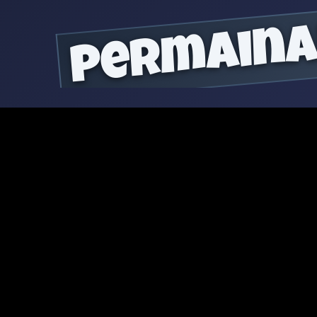
permain