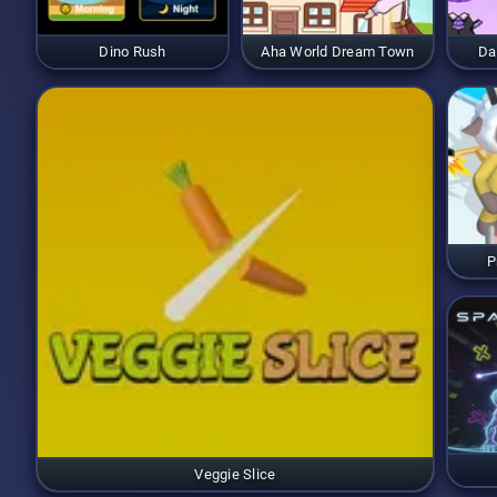
Dino Rush
Aha World Dream Town
Da
P
Veggie Slice