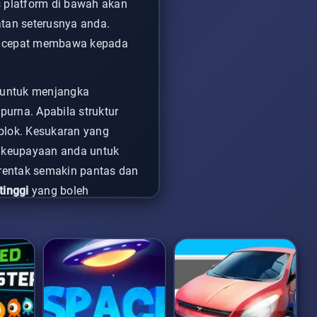
s platform di bawah akan
tan seterusnya anda.
gan cepat membawa kepada
h untuk menjangka
urna. Apabila struktur
blok. Kesukaran yang
keupayaan anda untuk
rentak semakin pantas dan
inggi
yang boleh