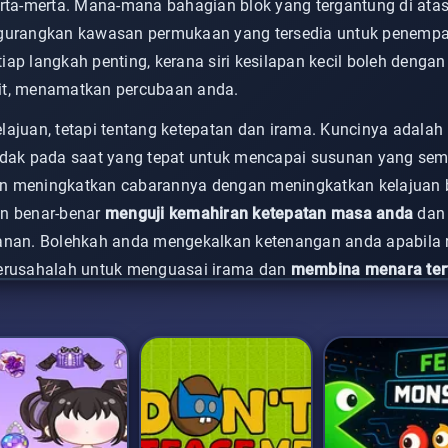
erta-merta. Mana-mana bahagian blok yang tergantung di ata
ngurangkan kawasan permukaan yang tersedia untuk penempa
iap langkah penting, kerana siri kesilapan kecil boleh den
it, menamatkan percubaan anda.
lajuan, tetapi tentang ketepatan dan irama. Kuncinya adala
ndak pada saat yang tepat untuk mencapai susunan yang semp
n meningkatkan cabarannya dengan meningkatkan kelajuan 
an benar-benar
menguji kemahiran ketepatan masa anda
dan 
kanan. Bolehkah anda mengekalkan ketenangan anda apabila 
Berusahalah untuk menguasai irama dan
membina menara tert
efleks dan tumpuan yang menarik ini.