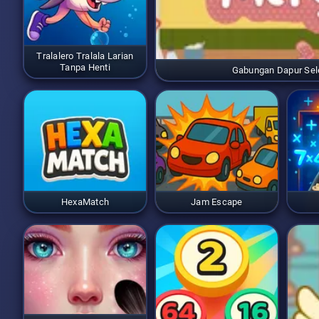
Tralalero Tralala Larian
Tanpa Henti
Gabungan Dapur Sel
HexaMatch
Jam Escape