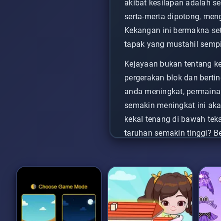
akibat kesilapan adalah s
serta-merta dipotong, me
Kekangan ini bermakna set
tapak yang mustahil semp
Kejayaan bukan tentang ke
pergerakan blok dan berti
anda meningkat, permaina
semakin meningkat ini ak
kekal tenang di bawah te
taruhan semakin tinggi? 
dibayangkan dalam ujian r