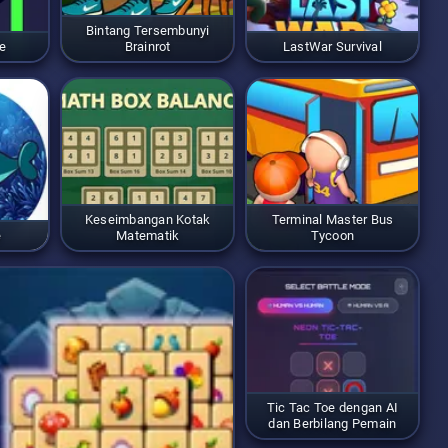
Bintang Tersembunyi
e
Brainrot
LastWar Survival
Keseimbangan Kotak
Terminal Master Bus
e
Matematik
Tycoon
Tic Tac Toe dengan AI
dan Berbilang Pemain