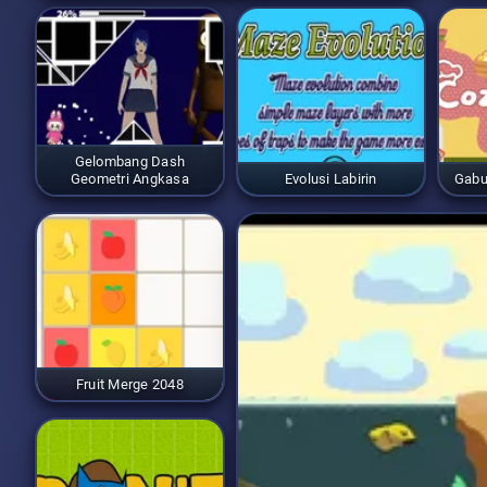
Gelombang Dash
Geometri Angkasa
Evolusi Labirin
Gabu
Fruit Merge 2048