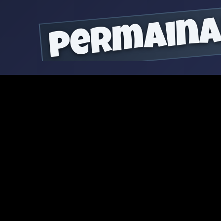
permain