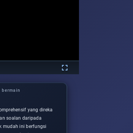
fullscreen
 bermain
omprehensif yang direka
kan soalan daripada
k mudah ini berfungsi