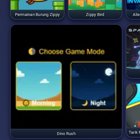
Permainan Burung Zippy
Zippy Bird
Ali
Tarik
Dino Rush