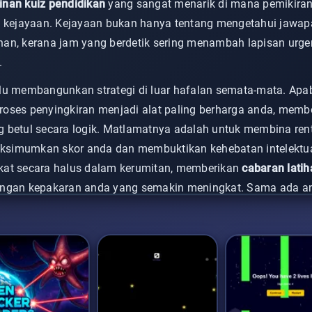
nan kuiz pendidikan
yang sangat menarik di mana pemikiran
k kejayaan. Kejayaan bukan hanya tentang mengetahui jawapa
an, kerana jam yang berdetik sering menambah lapisan urge
.
rlu membangunkan strategi di luar hafalan semata-mata. Ap
, proses penyingkiran menjadi alat paling berharga anda, mem
 betul secara logik. Matlamatnya adalah untuk membina ren
simumkan skor anda dan membuktikan kehebatan intelektua
kat secara halus dalam kerumitan, memberikan
cabaran latih
engan kepakaran anda yang semakin meningkat. Sama ada a
menguji pengetahuan anda
tentang pelbagai topik, permain
manfaat dan merangsang.