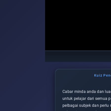
Kuiz Pen
Cabar minda anda dan luas
untuk pelajar dari semua 
pelbagai subjek dan perlu