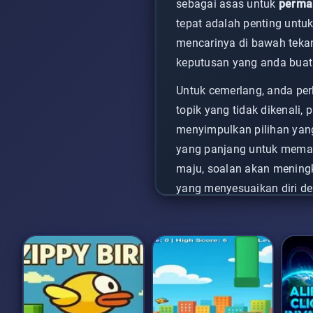
sebagai asas untuk
permai
tepat adalah penting untu
mencarinya di bawah tekan
keputusan yang anda buat
Untuk cemerlang, anda pe
topik yang tidak dikenali
menyimpulkan pilihan yang
yang panjang untuk memak
maju, soalan akan mening
yang menyesuaikan diri d
intelek anda atau sekadar
senaman mental yang ber