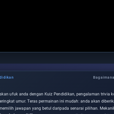
didikan
Bagaimana
kan ufuk anda dengan Kuiz Pendidikan, pengalaman trivia k
peringkat umur. Teras permainan ini mudah: anda akan diberi
 memilih jawapan yang betul daripada senarai pilihan. Mekani