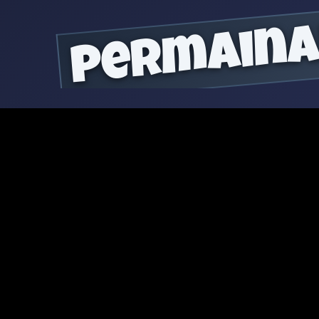
permain