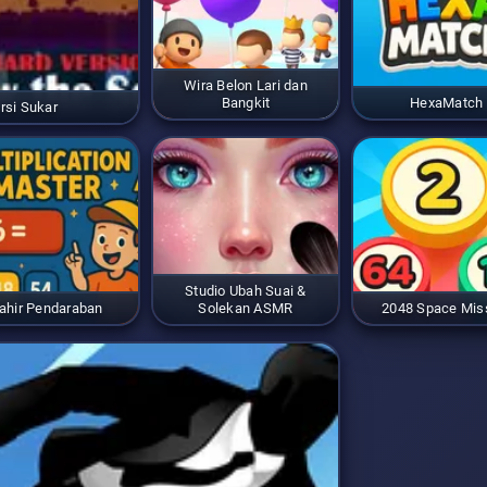
Wira Belon Lari dan
Bangkit
HexaMatch
rsi Sukar
Studio Ubah Suai &
ahir Pendaraban
Solekan ASMR
2048 Space Mis