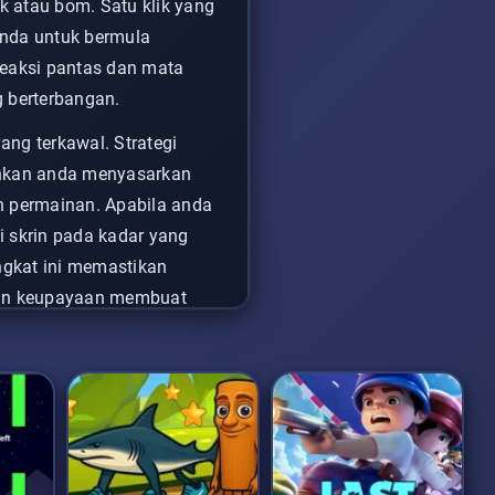
 atau bom. Satu klik yang
anda untuk bermula
 reaksi pantas dan mata
 berterbangan.
ng terkawal. Strategi
lehkan anda menyasarkan
 permainan. Apabila anda
i skrin pada kadar yang
ngkat ini memastikan
n keupayaan membuat
etenangan dan mengumpul