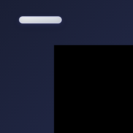
Loading game...