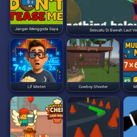
Jangan Menggoda Saya
Sesuatu Di Bawah Laut Ve
Lif Misteri
Cowboy Shooter
M