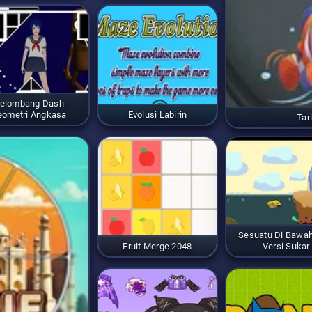
elombang Dash
eometri Angkasa
Evolusi Labirin
Tar
Sesuatu Di Bawah
Fruit Merge 2048
Versi Sukar