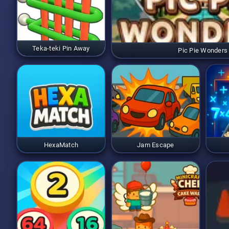
Teka-teki Pin Away
Pic Pie Wonders
HexaMatch
Jam Escape