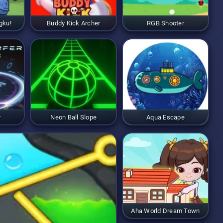
gku!
Buddy Kick Archer
RGB Shooter
r
Neon Ball Slope
Aqua Escape
Aha World Dream Town