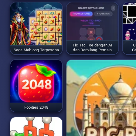
Tic Tac Toe dengan AI
G
Saga Mahjong Terpesona
dan Berbilang Pemain
G
Foodies 2048