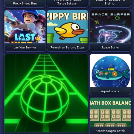
Pretty Sheep Run
Tanpa Sekatan
Brainrot
LastWar Survival
Permainan Burung Zippy
Space Surfer
Aqua Escape
Keseimbangan Kotak