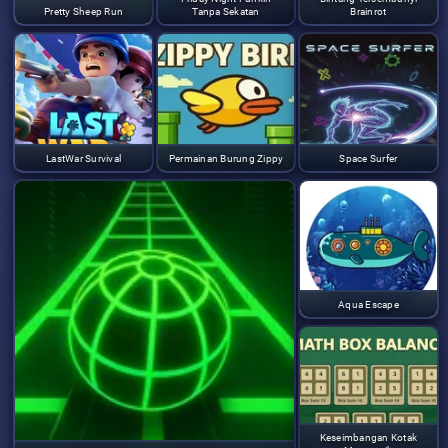
Pretty Sheep Run
Tanpa Sekatan
Brainrot
LastWar Survival
Permainan Burung Zippy
Space Surfer
Aqua Escape
Keseimbangan Kotak