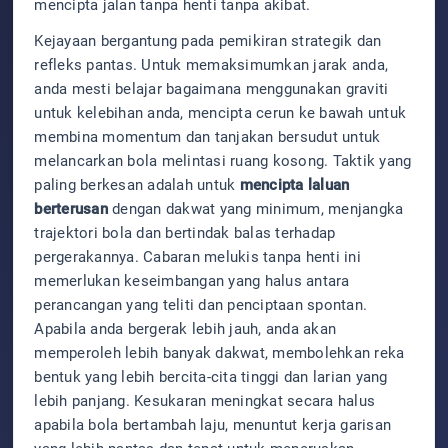
mencipta jalan tanpa henti tanpa akibat.
Kejayaan bergantung pada pemikiran strategik dan
refleks pantas. Untuk memaksimumkan jarak anda,
anda mesti belajar bagaimana menggunakan graviti
untuk kelebihan anda, mencipta cerun ke bawah untuk
membina momentum dan tanjakan bersudut untuk
melancarkan bola melintasi ruang kosong. Taktik yang
paling berkesan adalah untuk
mencipta laluan
berterusan
dengan dakwat yang minimum, menjangka
trajektori bola dan bertindak balas terhadap
pergerakannya. Cabaran melukis tanpa henti ini
memerlukan keseimbangan yang halus antara
perancangan yang teliti dan penciptaan spontan.
Apabila anda bergerak lebih jauh, anda akan
memperoleh lebih banyak dakwat, membolehkan reka
bentuk yang lebih bercita-cita tinggi dan larian yang
lebih panjang. Kesukaran meningkat secara halus
apabila bola bertambah laju, menuntut kerja garisan