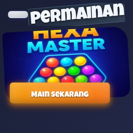
permainan
Main sekarang