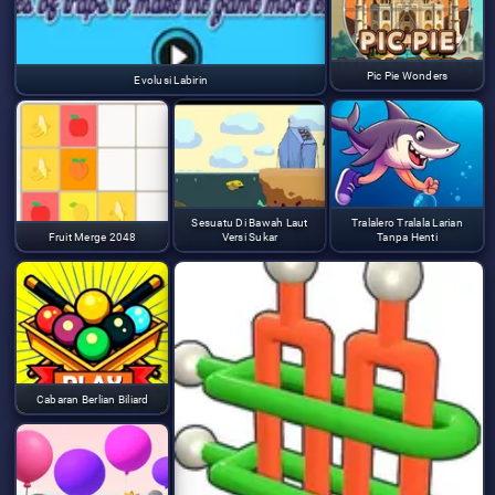
Pic Pie Wonders
Evolusi Labirin
Sesuatu Di Bawah Laut
Tralalero Tralala Larian
Fruit Merge 2048
Versi Sukar
Tanpa Henti
Cabaran Berlian Biliard