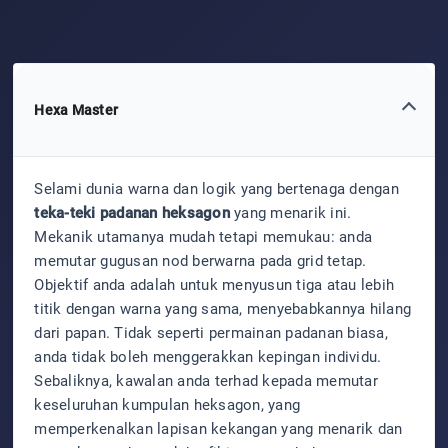
Hexa Master
Selami dunia warna dan logik yang bertenaga dengan
teka-teki padanan heksagon
yang menarik ini.
Mekanik utamanya mudah tetapi memukau: anda
memutar gugusan nod berwarna pada grid tetap.
Objektif anda adalah untuk menyusun tiga atau lebih
titik dengan warna yang sama, menyebabkannya hilang
dari papan. Tidak seperti permainan padanan biasa,
anda tidak boleh menggerakkan kepingan individu.
Sebaliknya, kawalan anda terhad kepada memutar
keseluruhan kumpulan heksagon, yang
memperkenalkan lapisan kekangan yang menarik dan