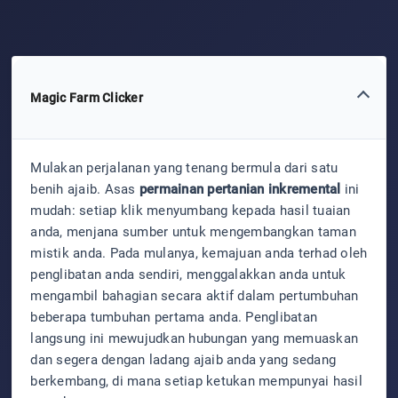
Magic Farm Clicker
Mulakan perjalanan yang tenang bermula dari satu
benih ajaib. Asas
permainan pertanian inkremental
ini
mudah: setiap klik menyumbang kepada hasil tuaian
anda, menjana sumber untuk mengembangkan taman
mistik anda. Pada mulanya, kemajuan anda terhad oleh
penglibatan anda sendiri, menggalakkan anda untuk
mengambil bahagian secara aktif dalam pertumbuhan
beberapa tumbuhan pertama anda. Penglibatan
langsung ini mewujudkan hubungan yang memuaskan
dan segera dengan ladang ajaib anda yang sedang
berkembang, di mana setiap ketukan mempunyai hasil