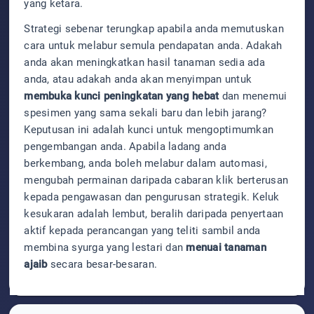
yang ketara.
Strategi sebenar terungkap apabila anda memutuskan
cara untuk melabur semula pendapatan anda. Adakah
anda akan meningkatkan hasil tanaman sedia ada
anda, atau adakah anda akan menyimpan untuk
membuka kunci peningkatan yang hebat
dan menemui
spesimen yang sama sekali baru dan lebih jarang?
Keputusan ini adalah kunci untuk mengoptimumkan
pengembangan anda. Apabila ladang anda
berkembang, anda boleh melabur dalam automasi,
mengubah permainan daripada cabaran klik berterusan
kepada pengawasan dan pengurusan strategik. Keluk
kesukaran adalah lembut, beralih daripada penyertaan
aktif kepada perancangan yang teliti sambil anda
membina syurga yang lestari dan
menuai tanaman
ajaib
secara besar-besaran.