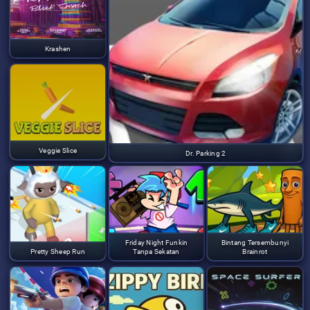
Krashen
Veggie Slice
Dr. Parking 2
Friday Night Funkin
Bintang Tersembunyi
Pretty Sheep Run
Tanpa Sekatan
Brainrot